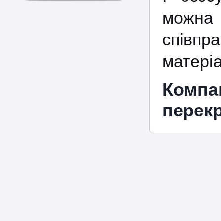
можна 
співпр
матеріа
Компа
перекр