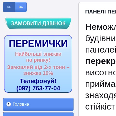
RU
UA
ПАНЕЛІ П
Немож
будів
ПЕРЕМИЧКИ
панеле
Найбільші знижки
перекр
на ринку!
Замовляй від 2-х тонн –
висот
знижка 10%
Телефонуй!
прийма
(097) 763-77-04
знаходя
стійкіст
Головна