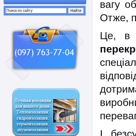
вагу об
Отже, п
Це, в
перекр
спеціа
відпо
дотри
виробн
переваг
І безс