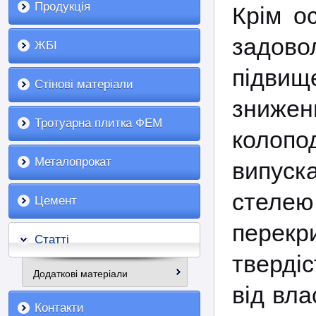
Продукція
Крім о
задовол
ЖБІ
підви
Стінові матеріали
зниже
Тротуарна плитка ФЕМ
колоп
Металопрокат
випуска
стелею,
Цемент
перек
Статті
тверді
Додаткові матеріали
від вла
Контакти