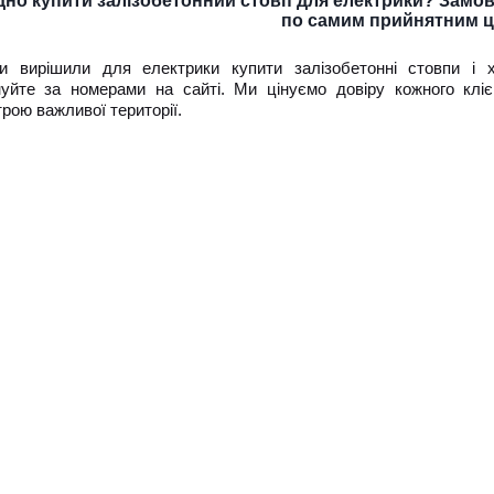
дно купити залізобетонний стовп для електрики? Замовл
по самим прийнятним ц
 вирішили для електрики купити залізобетонні стовпи і 
уйте за номерами на сайті. Ми цінуємо довіру кожного кліє
рою важливої території.