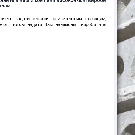
яйте в нашій компанії високоякісні вироби
інам.
хочете задати питання компетентним фахівцям,
нта і готові надати Вам найякісніші вироби для