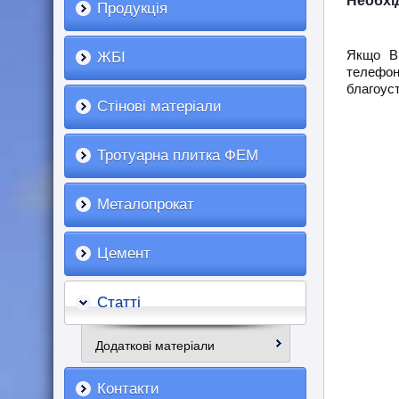
Необхі
Продукція
Якщо Ви
ЖБІ
телефон
благоуст
Стінові матеріали
Тротуарна плитка ФЕМ
Металопрокат
Цемент
Статті
Додаткові матеріали
Контакти