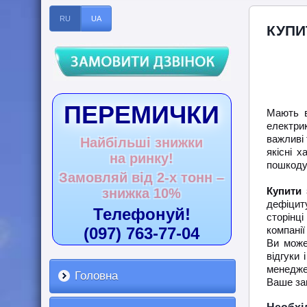
RU
UA
КУПИ
ПЕРЕМИЧКИ
Мають в
електрик
важливі 
Найбільші знижки
якісні 
на ринку!
пошкоду
Замовляй від 2-х тонн –
Купити 
знижка 10%
дефіцит
Телефонуй!
сторінц
(097) 763-77-04
компанії
Ви може
відгуки
менедже
Головна
Ваше зам