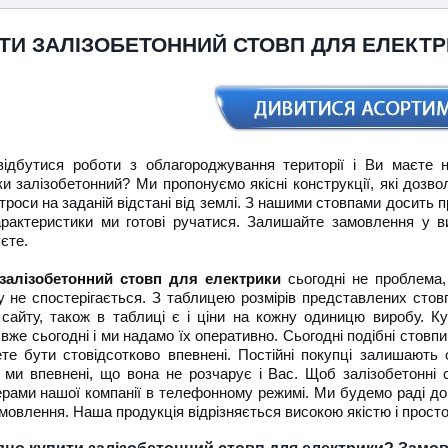
ТИ ЗАЛІЗОБЕТОННИЙ СТОВП ДЛЯ ЕЛЕКТ
ідбутися роботи з облагороджування території і Ви маєте 
и залізобетонний? Ми пропонуємо якісні конструкції, які дозво
троси на заданій відстані від землі. З нашими стовпами досить п
характеристики ми готові ручатися. Залишайте замовлення у в
єте.
залізобетонний стовп для електрики
сьогодні не проблема,
у не спостерігається. З таблицею розмірів представлених стов
і сайту, також в таблиці є і ціни на кожну одиницю виробу. К
 вже сьогодні і ми надамо їх оперативно. Сьогодні подібні стов
те бути стовідсотково впевнені. Постійні покупці залишають о
 і ми впевнені, що вона не розчарує і Вас. Щоб залізобетонні
рами нашої компанії в телефонному режимі. Ми будемо раді до
овлення. Наша продукція відрізняється високою якістю і просто