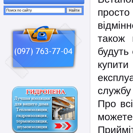
просто
відмін
також 
будуть
купит
експлу
службу 
Про всі
может
Прийм