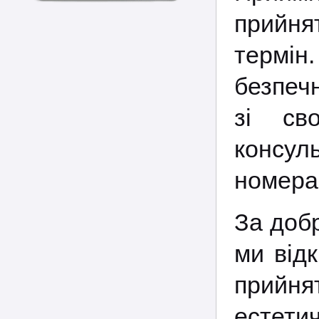
прийня
термі
безпеч
зі св
консул
номерам
За до
ми відк
прийня
естетич