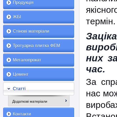
Продукція
якісног
ЖБІ
термін.
Стінові матеріали
Зацік
вироб
Тротуарна плитка ФЕМ
них з
Металопрокат
час.
Цемент
За спр
Статті
нас мож
Додаткові матеріали
виро
Встан
Контакти