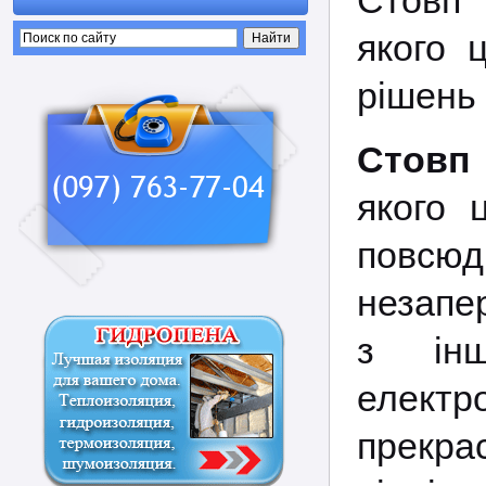
Стовп 
якого 
рішень
Стовп 
якого 
повсю
незапе
з інш
електр
прекра