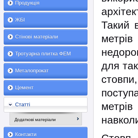
Продукція
архітек
ЖБІ
Такий 
метрі
Стінові матеріали
недоро
Тротуарна плитка ФЕМ
для так
Металопрокат
стовп
Цемент
поступ
метрів
Статті
навкол
Додаткові матеріали
Контакти