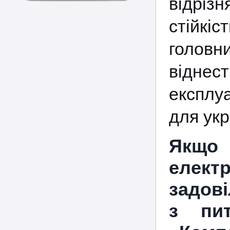
відріз
стійкіс
головн
відне
експлуа
для укр
Якщо 
елект
задові
з пит