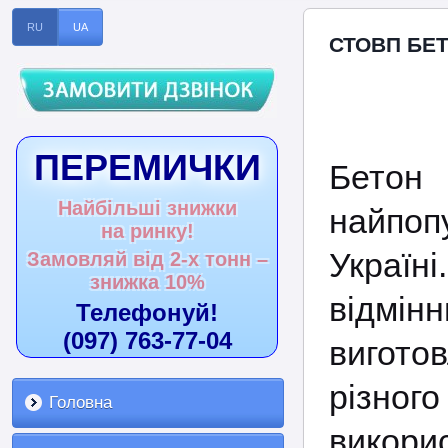
RU
UA
СТОВП БЕТ
ПЕРЕМИЧКИ
Бето
Найбільші знижки
найпопу
на ринку!
Украї
Замовляй від 2-х тонн –
знижка 10%
відмін
Телефонуй!
(097) 763-77-04
вигото
різно
Головна
викори