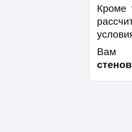
Кроме 
рассч
услови
Вам 
стено