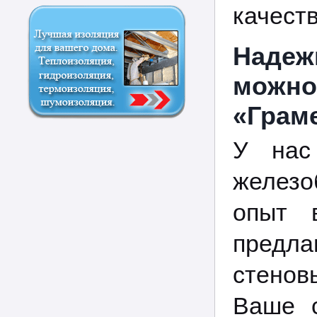
качеств
Надеж
можно
«Граме
У нас
железо
опыт 
предла
стенов
Ваше с