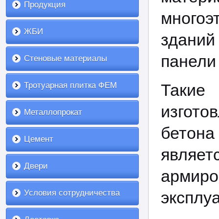
Продукция
много
ЖБИ
здани
панели
Стеновые материалы
Тротуарная плитка ФЕМ
Такие 
изгото
Металлопрокат
бетона
Цемент
являет
Двери
армиро
Условия сотрудничества
эксплу