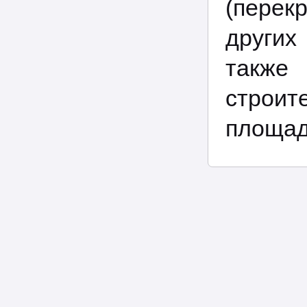
(перек
других
такж
строит
площад