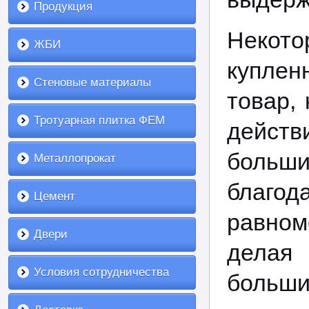
Продукция
Некот
ЖБИ
купле
Стеновые материалы
товар,
Тротуарная плитка ФЕМ
действ
больши
Металлопрокат
благо
Цемент
равном
Двери
делая
Условия сотрудничества
больши