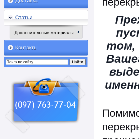
перекр
Доставка
Пре
Статьи
пус
Дополнительные материалы
том,
Контакты
Ваше
выде
именн
Помимо
перек