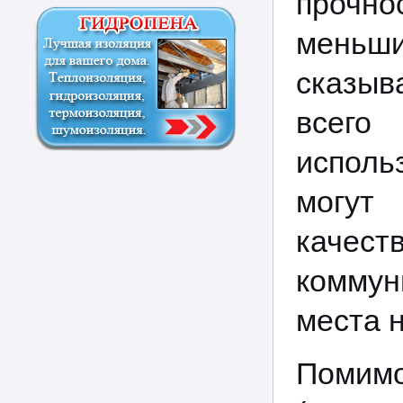
прочно
меньш
сказы
всего
исполь
могут
качес
коммун
места 
Помим