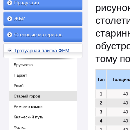
Продукция
рисуно
столет
ЖБИ
старин
Стеновые материалы
обустр
Тротуарная плитка ФЕМ
тому п
Брусчатка
Паркет
Тип
Толщин
Ромб
1
40
Старый город
2
40
Римские камни
3
40
Княжеский путь
4
40
Фалка
1
60