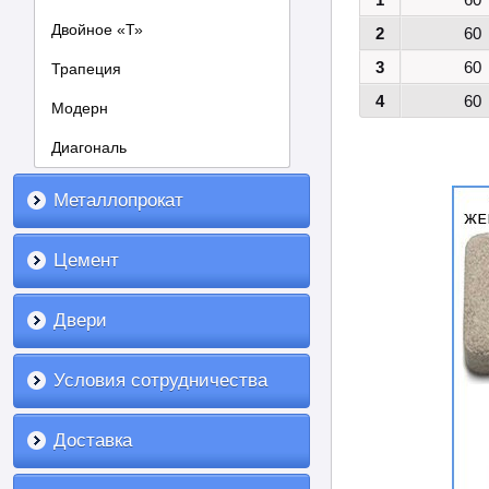
Двойное «Т»
2
60
3
60
Трапеция
4
60
Модерн
Диагональ
Металлопрокат
Цемент
Двери
Условия сотрудничества
Доставка